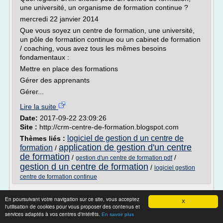
une université, un organisme de formation continue ?
mercredi 22 janvier 2014
Que vous soyez un centre de formation, une université,
un pôle de formation continue ou un cabinet de formation
/ coaching, vous avez tous les mêmes besoins
fondamentaux :
Mettre en place des formations
Gérer des apprenants
Gérer...
Lire la suite
Date:
2017-09-22 23:09:26
Site :
http://crm-centre-de-formation.blogspot.com
logiciel de gestion d un centre de
Thèmes liés :
application de gestion d'un centre
formation
/
de formation
/
/
gestion d'un centre de formation pdf
gestion d un centre de formation
/
logiciel gestion
centre de formation continue
Logiciel de Ventes, CRM & gestion de
En poursuivant votre navigation sur ce site, vous acceptez
pipeline | Pipedrive
X
l'utilisation de cookies pour vous proposer des contenus et
services adaptés à vos centres d'intérêts.
En savoir plus
Aperçu rapide de Pipedrive