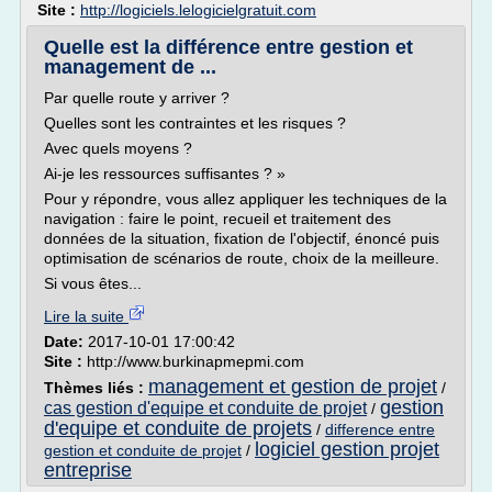
Site :
http://logiciels.lelogicielgratuit.com
Quelle est la différence entre gestion et
management de ...
Par quelle route y arriver ?
Quelles sont les contraintes et les risques ?
Avec quels moyens ?
Ai-je les ressources suffisantes ? »
Pour y répondre, vous allez appliquer les techniques de la
navigation : faire le point, recueil et traitement des
données de la situation, fixation de l'objectif, énoncé puis
optimisation de scénarios de route, choix de la meilleure.
Si vous êtes...
Lire la suite
Date:
2017-10-01 17:00:42
Site :
http://www.burkinapmepmi.com
management et gestion de projet
Thèmes liés :
/
gestion
cas gestion d'equipe et conduite de projet
/
d'equipe et conduite de projets
/
difference entre
logiciel gestion projet
gestion et conduite de projet
/
entreprise