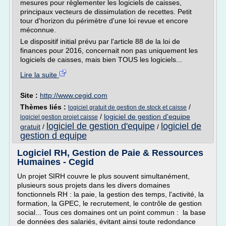
mesures pour règlementer les logiciels de caisses,
principaux vecteurs de dissimulation de recettes. Petit
tour d'horizon du périmètre d'une loi revue et encore
méconnue.
Le dispositif initial prévu par l'article 88 de la loi de
finances pour 2016, concernait non pas uniquement les
logiciels de caisses, mais bien TOUS les logiciels...
Lire la suite
Site :
http://www.cegid.com
Thèmes liés :
/
logiciel gratuit de gestion de stock et caisse
/
logiciel de gestion d'equipe
logiciel gestion projet caisse
logiciel de gestion d'equipe
logiciel de
gratuit
/
/
gestion d equipe
Logiciel RH, Gestion de Paie & Ressources
Humaines - Cegid
Un projet SIRH couvre le plus souvent simultanément,
plusieurs sous projets dans les divers domaines
fonctionnels RH : la paie, la gestion des temps, l'activité, la
formation, la GPEC, le recrutement, le contrôle de gestion
social... Tous ces domaines ont un point commun : la base
de données des salariés, évitant ainsi toute redondance