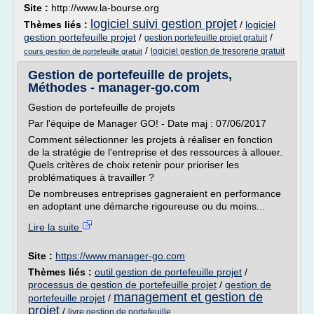
Site :
http://www.la-bourse.org
logiciel suivi gestion projet
Thèmes liés :
/
logiciel
gestion portefeuille projet
/
/
gestion portefeuille projet gratuit
/
logiciel gestion de tresorerie gratuit
cours gestion de portefeuille gratuit
Gestion de portefeuille de projets,
Méthodes - manager-go.com
Gestion de portefeuille de projets
Par l'équipe de Manager GO! - Date maj : 07/06/2017
Comment sélectionner les projets à réaliser en fonction
de la stratégie de l'entreprise et des ressources à allouer.
Quels critères de choix retenir pour prioriser les
problématiques à travailler ?
De nombreuses entreprises gagneraient en performance
en adoptant une démarche rigoureuse ou du moins...
Lire la suite
Site :
https://www.manager-go.com
Thèmes liés :
outil gestion de portefeuille projet
/
processus de gestion de portefeuille projet
/
gestion de
management et gestion de
portefeuille projet
/
projet
/
livre gestion de portefeuille