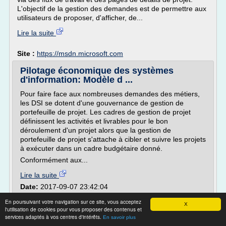
L'objectif de la gestion des demandes est de permettre aux
utilisateurs de proposer, d'afficher, de...
Lire la suite
Site :
https://msdn.microsoft.com
Pilotage économique des systèmes
d'information: Modèle d ...
Pour faire face aux nombreuses demandes des métiers,
les DSI se dotent d'une gouvernance de gestion de
portefeuille de projet. Les cadres de gestion de projet
définissent les activités et livrables pour le bon
déroulement d'un projet alors que la gestion de
portefeuille de projet s'attache à cibler et suivre les projets
à exécuter dans un cadre budgétaire donné.
Conformément aux...
Lire la suite
Date:
2017-09-07 23:42:04
Site :
http://pilotage-economique-si.blogspot.com
En poursuivant votre navigation sur ce site, vous acceptez
X
l'utilisation de cookies pour vous proposer des contenus et
Gestion de projet (ITIL®, PMI, PRINCE2®) |
services adaptés à vos centres d'intérêts.
En savoir plus
Formations ...