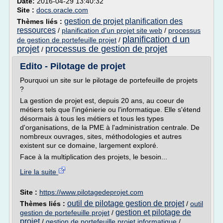
Date:
2016-04-29 13:40:32
Site :
docs.oracle.com
gestion de projet planification des
Thèmes liés :
ressources
/
planification d'un projet site web
/
processus
planification d un
de gestion de portefeuille projet
/
projet
processus de gestion de projet
/
Edito - Pilotage de projet
Pourquoi un site sur le pilotage de portefeuille de projets
?
La gestion de projet est, depuis 20 ans, au coeur de
métiers tels que l'ingénierie ou l'informatique. Elle s'étend
désormais à tous les métiers et tous les types
d'organisations, de la PME à l'administration centrale. De
nombreux ouvrages, sites, méthodologies et autres
existent sur ce domaine, largement exploré.
Face à la multiplication des projets, le besoin...
Lire la suite
Site :
https://www.pilotagedeprojet.com
outil de pilotage gestion de projet
Thèmes liés :
/
outil
gestion et pilotage de
gestion de portefeuille projet
/
projet
/
gestion de portefeuille projet informatique
/