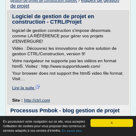
etapes de gestion
/
gestion de projet de construction quebec
de projet
Logiciel de gestion de projet en
construction - CTRL/Projet
logiciel de gestion construction s'impose désormais
comme LA RÉFÉRENCE pour gérer vos projets
d'ENVERGURE!
Vidéo : Découvrez les innovations de notre solution de
gestion CTRL/Construction, version 9!
Votre navigateur ne supporte pas les vidéos en format
html5. Visitez : http://www.supportduweb.com/
Your browser does not support the html5 video file format.
Visit:...
Lire la suite
Site :
http://ctrl.com
Processus Pmbok - blog gestion de projet
Processus Pmbok
En poursuivant votre navigation sur ce site, vous acceptez
X
l'utilisation de cookies pour vous proposer des contenus et
Le guide Pmbok est une approche orientée processus du
services adaptés à vos centres d'intérêts.
management de projet.
En savoir plus