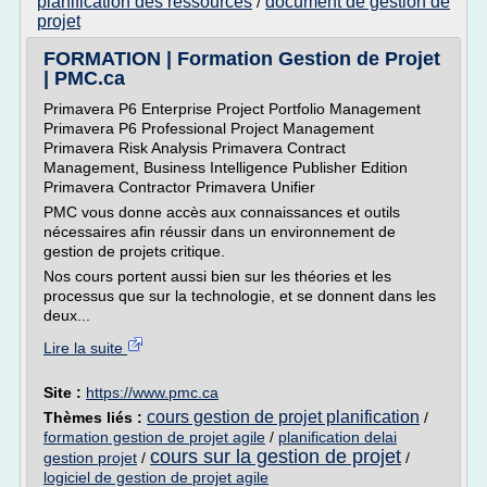
planification des ressources
document de gestion de
/
projet
FORMATION | Formation Gestion de Projet
| PMC.ca
Primavera P6 Enterprise Project Portfolio Management
Primavera P6 Professional Project Management
Primavera Risk Analysis Primavera Contract
Management, Business Intelligence Publisher Edition
Primavera Contractor Primavera Unifier
PMC vous donne accès aux connaissances et outils
nécessaires afin réussir dans un environnement de
gestion de projets critique.
Nos cours portent aussi bien sur les théories et les
processus que sur la technologie, et se donnent dans les
deux...
Lire la suite
Site :
https://www.pmc.ca
cours gestion de projet planification
Thèmes liés :
/
formation gestion de projet agile
/
planification delai
cours sur la gestion de projet
gestion projet
/
/
logiciel de gestion de projet agile