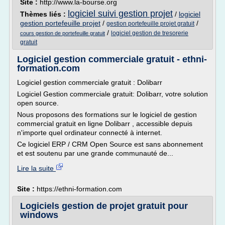
Site :
http://www.la-bourse.org
logiciel suivi gestion projet
Thèmes liés :
/
logiciel
gestion portefeuille projet
/
/
gestion portefeuille projet gratuit
/
logiciel gestion de tresorerie
cours gestion de portefeuille gratuit
gratuit
Logiciel gestion commerciale gratuit - ethni-
formation.com
Logiciel gestion commerciale gratuit : Dolibarr
Logiciel Gestion commerciale gratuit: Dolibarr, votre solution
open source.
Nous proposons des formations sur le logiciel de gestion
commercial gratuit en ligne Dolibarr , accessible depuis
n'importe quel ordinateur connecté à internet.
Ce logiciel ERP / CRM Open Source est sans abonnement
et est soutenu par une grande communauté de...
Lire la suite
Site :
https://ethni-formation.com
Logiciels gestion de projet gratuit pour
windows