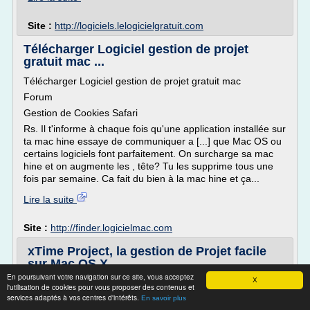
Site :
http://logiciels.lelogicielgratuit.com
Télécharger Logiciel gestion de projet
gratuit mac ...
Télécharger Logiciel gestion de projet gratuit mac
Forum
Gestion de Cookies Safari
Rs. Il t'informe à chaque fois qu'une application installée sur
ta mac hine essaye de communiquer a [...] que Mac OS ou
certains logiciels font parfaitement. On surcharge sa mac
hine et on augmente les , tête? Tu les supprime tous une
fois par semaine. Ca fait du bien à la mac hine et ça...
Lire la suite
Site :
http://finder.logicielmac.com
xTime Project, la gestion de Projet facile
sur Mac OS X
En poursuivant votre navigation sur ce site, vous acceptez
X
MG : Pouvez-vous nous parler un peu de votre société et
l'utilisation de cookies pour vous proposer des contenus et
de vos différents produits ?
services adaptés à vos centres d'intérêts.
En savoir plus