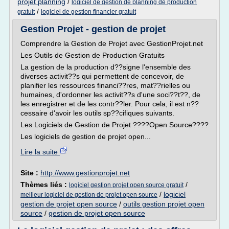
projet planning
/
logiciel de gestion de planning de production
/
gratuit
logiciel de gestion financier gratuit
Gestion Projet - gestion de projet
Comprendre la Gestion de Projet avec GestionProjet.net
Les Outils de Gestion de Production Gratuits
La gestion de la production d??signe l'ensemble des
diverses activit??s qui permettent de concevoir, de
planifier les ressources financi??res, mat??rielles ou
humaines, d'ordonner les activit??s d'une soci??t??, de
les enregistrer et de les contr??ler. Pour cela, il est n??
cessaire d'avoir les outils sp??cifiques suivants.
Les Logiciels de Gestion de Projet ????Open Source????
Les logiciels de gestion de projet open...
Lire la suite
Site :
http://www.gestionprojet.net
Thèmes liés :
/
logiciel gestion projet open source gratuit
/
logiciel
meilleur logiciel de gestion de projet open source
gestion de projet open source
/
outils gestion projet open
source
/
gestion de projet open source