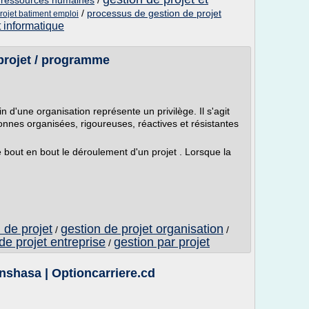
t ressources humaines
/
/
processus de gestion de projet
rojet batiment emploi
t informatique
 projet / programme
n d'une organisation représente un privilège. Il s'agit
onnes organisées, rigoureuses, réactives et résistantes
e bout en bout le déroulement d'un projet . Lorsque la
de projet
gestion de projet organisation
/
/
de projet entreprise
gestion par projet
/
inshasa | Optioncarriere.cd