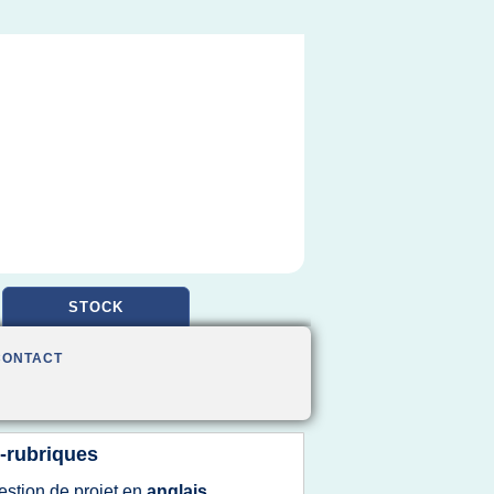
STOCK
CONTACT
-rubriques
estion
de
projet
en
anglais