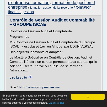
d'entreprise formation
formation de gestion d
/
entreprise
formation
/
/
formation gestion de la tresorerie
finance gestion
Contrôle de Gestion Audit et Comptabilité
– GROUPE ISCAE
Contrôle de Gestion Audit et Comptabilité
Programmes
MS Contrôle de Gestion Audit et Comptabilité du Groupe
ISCAE » est classé 1er en Afrique par EDUNIVERSAL.
Des objectifs innovants et adaptés :
Le Mastère Spécialisé en Contrôle de Gestion, Audit et
Comptabilité offre un cursus permettant aux cadres, qu'ils
soient du secteur privé ou public, de se former à
l'utilisation...
Lire la suite
Site :
http://www.groupeiscae.ma
Thèmes liés :
formation audit interne et controle de
En poursuivant votre navigation sur ce site, vous acceptez
gestion
/
formation audit controle de gestion
/
comptabilite
X
l'utilisation de cookies pour vous proposer des contenus et
controle de
analytique et controle de gestion
/
services adaptés à vos centres d'intérêts.
En savoir plus
gestion comptabilite
/
formation diplomante controle