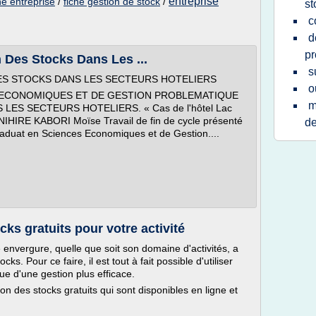
entreprise
e entreprise
/
fiche gestion de stock
/
st
c
d
pr
 Des Stocks Dans Les ...
s
ES STOCKS DANS LES SECTEURS HOTELIERS
o
 ECONOMIQUES ET DE GESTION PROBLEMATIQUE
m
LES SECTEURS HOTELIERS. « Cas de l'hôtel Lac
NIHIRE KABORI Moïse Travail de fin de cycle présenté
de
raduat en Sciences Economiques et de Gestion....
cks gratuits pour votre activité
 envergure, quelle que soit son domaine d'activités, a
s. Pour ce faire, il est tout à fait possible d'utiliser
ue d'une gestion plus efficace.
tion des stocks gratuits qui sont disponibles en ligne et