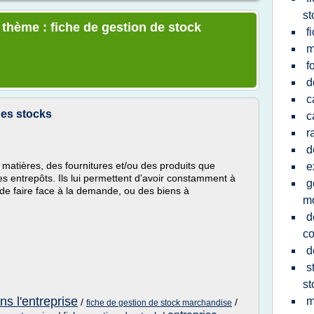
st
 thème : fiche de gestion de stock
f
m
f
d
c
des stocks
c
r
d
matières, des fournitures et/ou des produits que
e
s entrepôts. Ils lui permettent d'avoir constamment à
g
i de faire face à la demande, ou des biens à
m
d
c
d
s
st
ns l'entreprise
m
/
/
fiche de gestion de stock marchandise