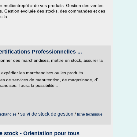
t « multientrepôt » de vos produits. Gestion des ventes
ices. Gestion évoluée des stocks, des commandes et des
 la...
rtifications Professionnelles ...
ptionner des marchandises, mettre en stock, assurer la
, expédier les marchandises ou les produits.
aires de services de manutention, de magasinage, d'
ndises.Il aura la possibilité...
suivi de stock de gestion
/
/
archandise
fiche technique
e stock - Orientation pour tous